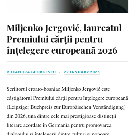
Miljenko Jergović, laureatul
Premiului cărții pentru
înțelegere europeană 2026
RUXANDRA GEORGESCU
29 JANUARY 2026
Scriitorul croato-bosniac Miljenko Jergović este
câștigătorul Premiului cărții pentru înțelegere europeană
(Leipziger Buchpreis zur Europäischen Verständigung)
din 2026, una dintre cele mai prestigioase distincții
literare acordate în Germania pentru promovarea
dialogului și înțelegerii dintre culturi și popoare.