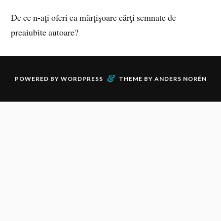
De ce n-aţi oferi ca mărţişoare cărţi semnate de
preaiubite autoare?
&
POWERED BY
WORDPRESS
THEME BY
ANDERS NORÉN