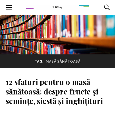
TAG:
MASĂ SĂNĂTOASĂ
12 sfaturi pentru o masă
sănătoasă: despre fructe și
semințe, siestă și înghițituri