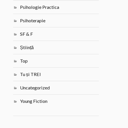
Psihologie Practica
Psihoterapie
SF & F
Știință
Top
Tu și TREI
Uncategorized
Young Fiction