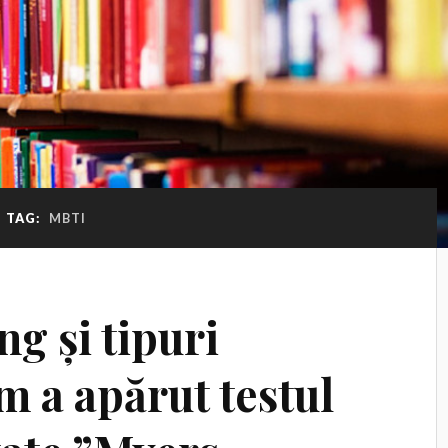
TAG:
MBTI
ng și tipuri
m a apărut testul