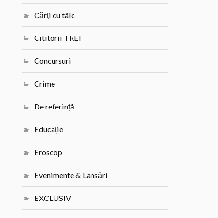
Cărți cu tâlc
Cititorii TREI
Concursuri
Crime
De referință
Educație
Eroscop
Evenimente & Lansări
EXCLUSIV