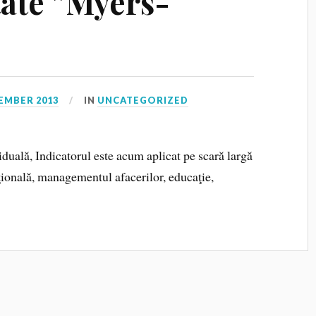
tate ”Myers-
EMBER 2013
IN
UNCATEGORIZED
viduală, Indicatorul este acum aplicat pe scară largă
ţională, managementul afacerilor, educaţie,