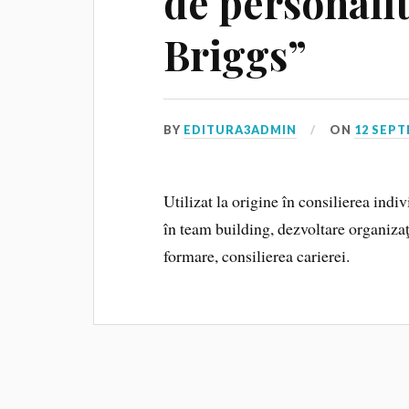
de personali
Briggs”
BY
EDITURA3ADMIN
ON
12 SEPT
Utilizat la origine în consilierea indi
în team building, dezvoltare organiza
formare, consilierea carierei.