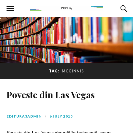
TAG:
MCGINNIS
Poveste din Las Vegas
EDITURA3ADMIN
6 JULY 2010
Poveste din Las-Vegas abundă în indecenţă, scene