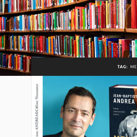
TAG:
ME