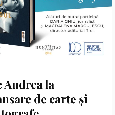
e Andrea la
ansare de carte și
utografe