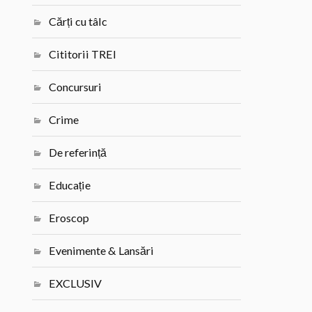
Cărți cu tâlc
Cititorii TREI
Concursuri
Crime
De referință
Educație
Eroscop
Evenimente & Lansări
EXCLUSIV