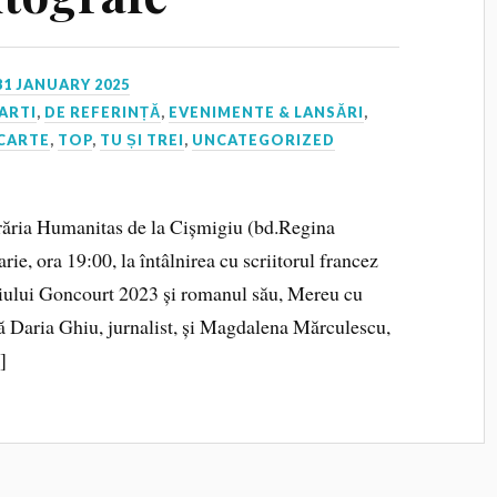
31 JANUARY 2025
ARTI
,
DE REFERINȚĂ
,
EVENIMENTE & LANSĂRI
,
 CARTE
,
TOP
,
TU ȘI TREI
,
UNCATEGORIZED
ibrăria Humanitas de la Cișmigiu (bd.Regina
arie, ora 19:00, la întâlnirea cu scriitorul francez
iului Goncourt 2023 și romanul său, Mereu cu
pă Daria Ghiu, jurnalist, și Magdalena Mărculescu,
]