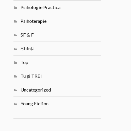
Psihologie Practica
Psihoterapie
SF & F
Știință
Top
Tu și TREI
Uncategorized
Young Fiction