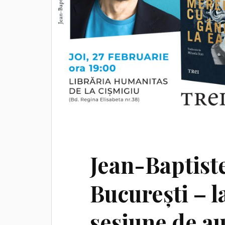
Jean-Baptist
București – l
sesiune de a