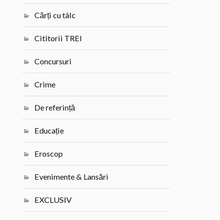
Cărți cu tâlc
Cititorii TREI
Concursuri
Crime
De referință
Educație
Eroscop
Evenimente & Lansări
EXCLUSIV