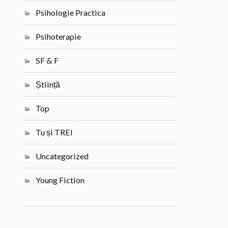
Psihologie Practica
Psihoterapie
SF & F
Știință
Top
Tu și TREI
Uncategorized
Young Fiction