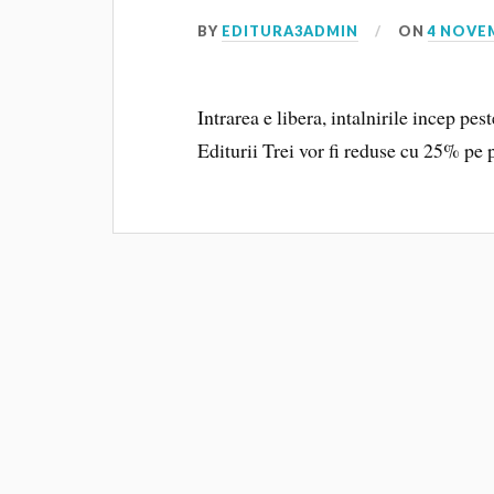
BY
EDITURA3ADMIN
ON
4 NOVE
Intrarea e libera, intalnirile incep pest
Editurii Trei vor fi reduse cu 25% pe 