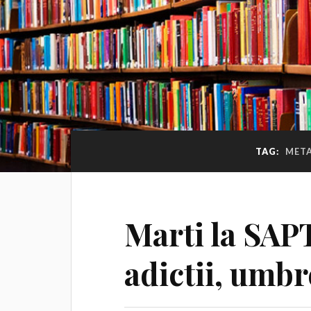
TAG:
META
Marti la SA
adictii, umbr