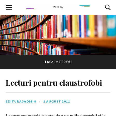
TAG:
METROU
Lecturi pentru claustrofobi
EDITURA3ADMIN
1 AUGUST 2011
Lectura are marele avantaj de a un mijloc portabil şi la