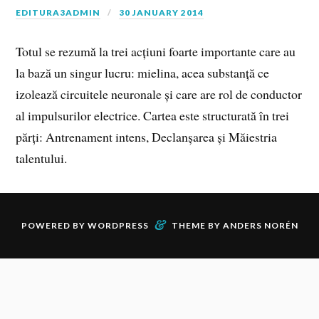
EDITURA3ADMIN
30 JANUARY 2014
Totul se rezumă la trei acțiuni foarte importante care au
la bază un singur lucru: mielina, acea substanță ce
izolează circuitele neuronale și care are rol de conductor
al impulsurilor electrice. Cartea este structurată în trei
părți: Antrenament intens, Declanșarea și Măiestria
talentului.
&
POWERED BY
WORDPRESS
THEME BY
ANDERS NORÉN