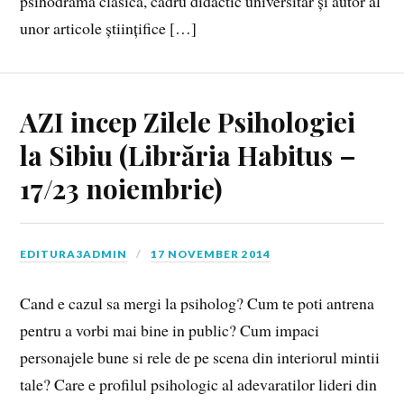
psihodramă clasică, cadru didactic universitar și autor al
unor articole științifice […]
AZI incep Zilele Psihologiei
la Sibiu (Librăria Habitus –
17/23 noiembrie)
EDITURA3ADMIN
17 NOVEMBER 2014
Cand e cazul sa mergi la psiholog? Cum te poti antrena
pentru a vorbi mai bine in public? Cum impaci
personajele bune si rele de pe scena din interiorul mintii
tale? Care e profilul psihologic al adevaratilor lideri din