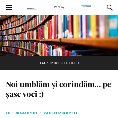
TAG:
MIKE OLDFIELD
Noi umblăm și corindăm… pe
șase voci :)
EDITURA3ADMIN
24 DECEMBER 2011