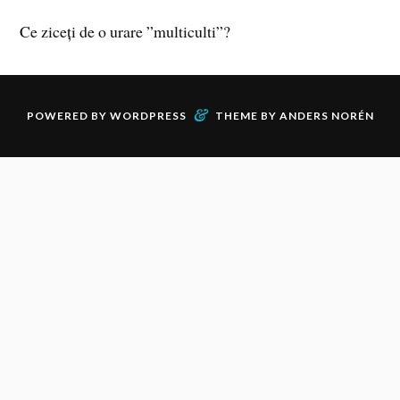
Ce ziceți de o urare ”multiculti”?
&
POWERED BY
WORDPRESS
THEME BY
ANDERS NORÉN