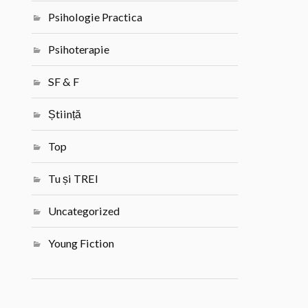
Psihologie Practica
Psihoterapie
SF & F
Știință
Top
Tu și TREI
Uncategorized
Young Fiction