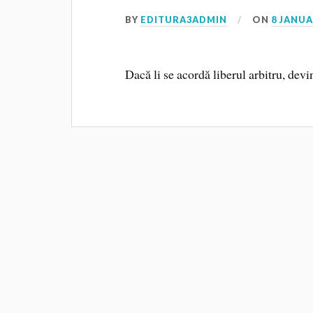
BY
EDITURA3ADMIN
ON
8 JANUA
Dacă li se acordă liberul arbitru, dev