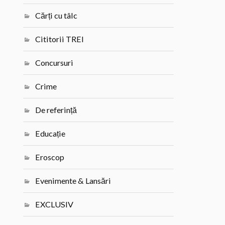
Cărți cu tâlc
Cititorii TREI
Concursuri
Crime
De referință
Educație
Eroscop
Evenimente & Lansări
EXCLUSIV