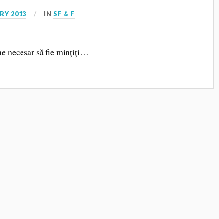
RY 2013
IN
SF & F
ine necesar să fie mințiți…