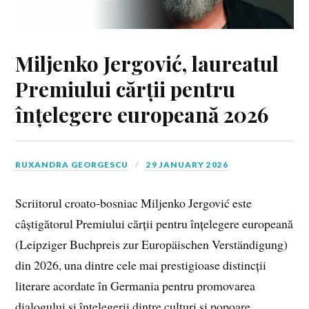
Miljenko Jergović, laureatul
Premiului cărții pentru
înțelegere europeană 2026
RUXANDRA GEORGESCU
29 JANUARY 2026
Scriitorul croato-bosniac Miljenko Jergović este
câștigătorul Premiului cărții pentru înțelegere europeană
(Leipziger Buchpreis zur Europäischen Verständigung)
din 2026, una dintre cele mai prestigioase distincții
literare acordate în Germania pentru promovarea
dialogului și înțelegerii dintre culturi și popoare.