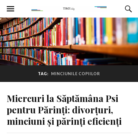
TAG:
MINCIUNILE COPIILOR
Miercuri la Săptămâna Psi
pentru Părinți: divorțuri,
minciuni și părinți eficienți