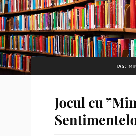
TAG:
MI
Jocul cu ”Mi
Sentimentel