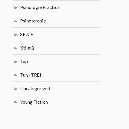
Psihologie Practica
Psihoterapie
SF & F
Știință
Top
Tu și TREI
Uncategorized
Young Fiction