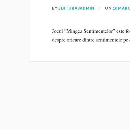
BY
EDITURA3ADMIN
ON
18 MARC
Jocul “Mingea Sentimentelor” este foar
despre oricare dintre sentimentele pe 