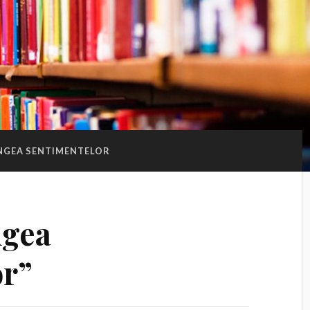
NGEA SENTIMENTELOR
ngea
or”