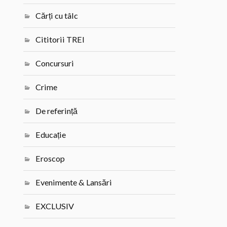
Cărți cu tâlc
Cititorii TREI
Concursuri
Crime
De referință
Educație
Eroscop
Evenimente & Lansări
EXCLUSIV