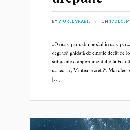
BY
VIOREL VRABIE
ON
19 DECEM
„O mare parte din modul în care perc
degrabă ghidată de emoție decât de log
științe ale comportamentului la Facult
cartea sa „Mintea secretă“. Mai ales p
[…]