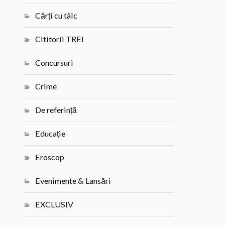
Cărți cu tâlc
Cititorii TREI
Concursuri
Crime
De referință
Educație
Eroscop
Evenimente & Lansări
EXCLUSIV