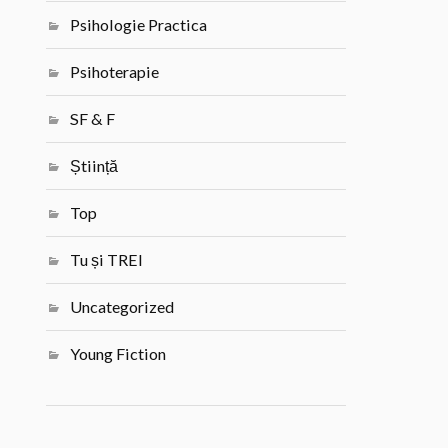
Psihologie Practica
Psihoterapie
SF & F
Știință
Top
Tu și TREI
Uncategorized
Young Fiction