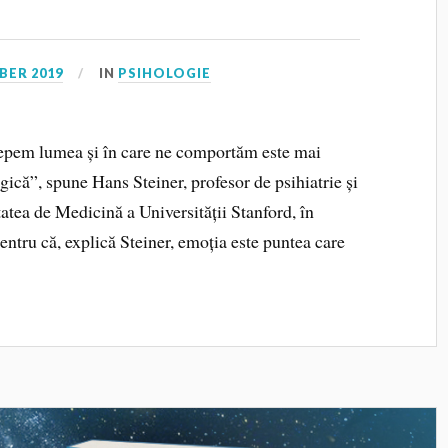
BER 2019
IN
PSIHOLOGIE
epem lumea și în care ne comportăm este mai
ică”, spune Hans Steiner, profesor de psihiatrie și
atea de Medicină a Universității Stanford, în
entru că, explică Steiner, emoția este puntea care