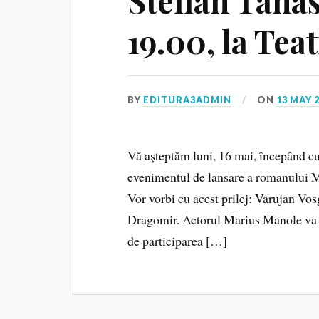
Stelian Tanas
19.00, la Tea
BY
EDITURA3ADMIN
ON
13 MAY 
Vă aşteptăm luni, 16 mai, începând cu 
evenimentul de lansare a romanului M
Vor vorbi cu acest prilej: Varujan V
Dragomir. Actorul Marius Manole va 
de participarea […]