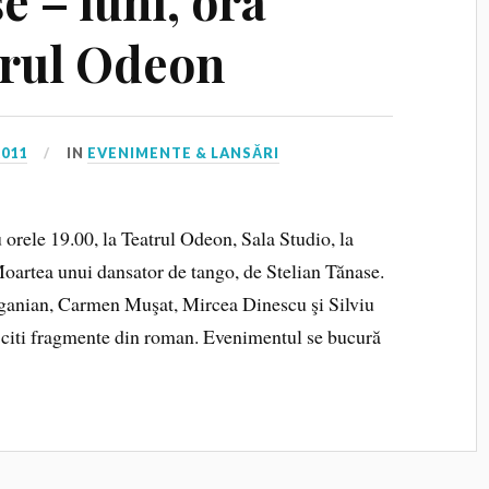
e – luni, ora
trul Odeon
2011
IN
EVENIMENTE & LANSĂRI
orele 19.00, la Teatrul Odeon, Sala Studio, la
oartea unui dansator de tango, de Stelian Tănase.
osganian, Carmen Muşat, Mircea Dinescu şi Silviu
citi fragmente din roman. Evenimentul se bucură