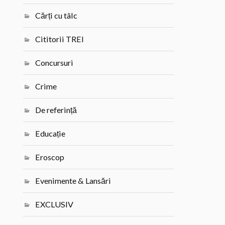
Cărți cu tâlc
Cititorii TREI
Concursuri
Crime
De referință
Educație
Eroscop
Evenimente & Lansări
EXCLUSIV