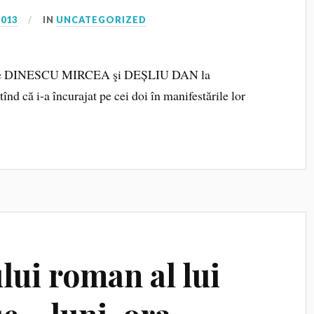
2013
IN
UNCATEGORIZED
tat pe DINESCU MIRCEA şi DEȘLIU DAN la
tînd că i-a încurajat pe cei doi în manifestările lor
lui roman al lui