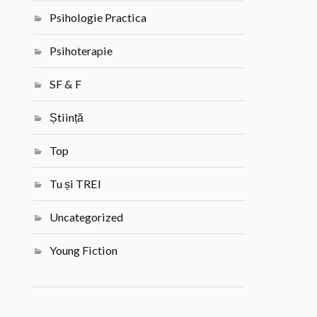
Psihologie Practica
Psihoterapie
SF & F
Știință
Top
Tu și TREI
Uncategorized
Young Fiction