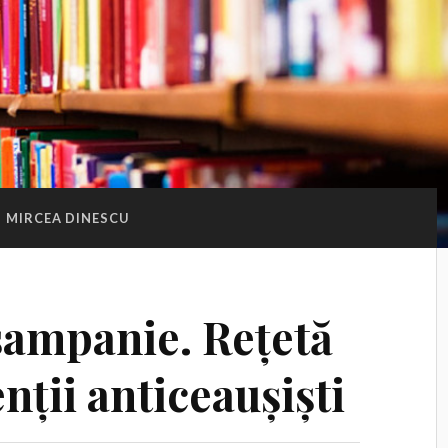
:
MIRCEA DINESCU
șampanie. Rețetă
nții anticeaușiști