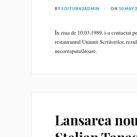
BY
EDITURA3ADMIN
ON
10 MAY 
În ziua de 10.03.1989, i-a contac
restaurantul Uniunii Scriitorilor, rezul
necorespunzătoare.
Lansarea nou