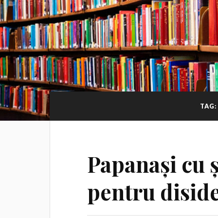
TAG
Papanași cu 
pentru diside