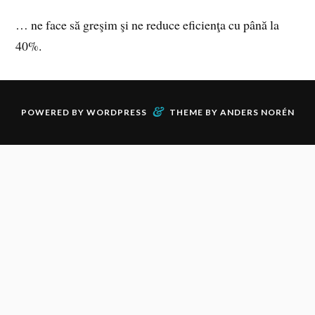
… ne face să greşim şi ne reduce eficienţa cu până la
40%.
&
POWERED BY
WORDPRESS
THEME BY
ANDERS NORÉN