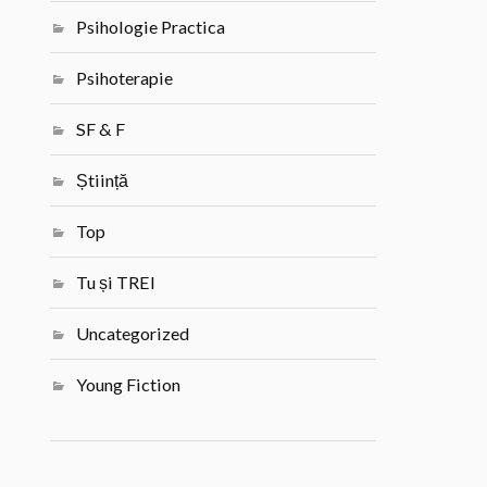
Psihologie Practica
Psihoterapie
SF & F
Știință
Top
Tu și TREI
Uncategorized
Young Fiction