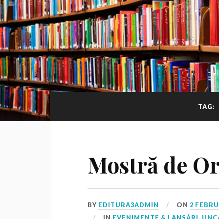
TAG:
Mostră de Or
BY
EDITURA3ADMIN
ON
2 FEBRU
IN
EVENIMENTE & LANSĂRI
,
UNC