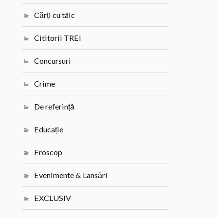
Cărți cu tâlc
Cititorii TREI
Concursuri
Crime
De referință
Educație
Eroscop
Evenimente & Lansări
EXCLUSIV