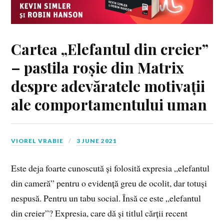
Cartea „Elefantul din creier”
– pastila roșie din Matrix
despre adevăratele motivații
ale comportamentului uman
VIOREL VRABIE
3 JUNE 2021
Este deja foarte cunoscută și folosită expresia „elefantul
din cameră” pentru o evidență greu de ocolit, dar totuși
nespusă. Pentru un tabu social. Însă ce este „elefantul
din creier”? Expresia, care dă și titlul cărții recent