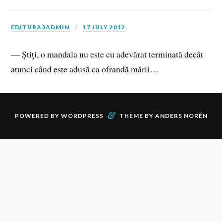
EDITURA3ADMIN
17 JULY 2012
— Ştiţi, o mandala nu este cu adevărat terminată decât
atunci când este adusă ca ofrandă mării…
&
POWERED BY
WORDPRESS
THEME BY
ANDERS NORÉN