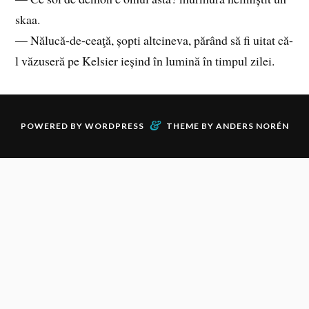
skaa.
— Nălucă-de-ceaţă, șopti altcineva, părând să fi uitat că-
l văzuseră pe Kelsier ieșind în lumină în timpul zilei.
&
POWERED BY
WORDPRESS
THEME BY
ANDERS NORÉN