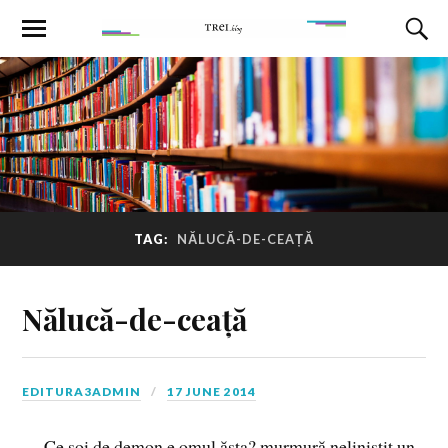
TAG:
NĂLUCĂ-DE-CEAȚĂ
Nălucă-de-ceață
EDITURA3ADMIN
17 JUNE 2014
— Ce soi de demon e omul ăsta? murmură neliniștit un