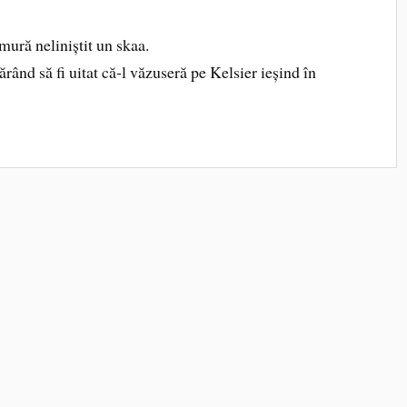
ră neliniștit un skaa.
rând să fi uitat că-l văzuseră pe Kelsier ieșind în