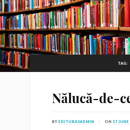
TAG:
Nălucă-de-c
BY
EDITURA3ADMIN
ON
17 JUNE