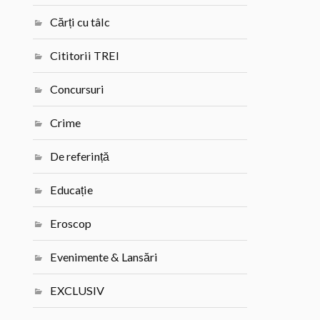
Cărți cu tâlc
Cititorii TREI
Concursuri
Crime
De referință
Educație
Eroscop
Evenimente & Lansări
EXCLUSIV