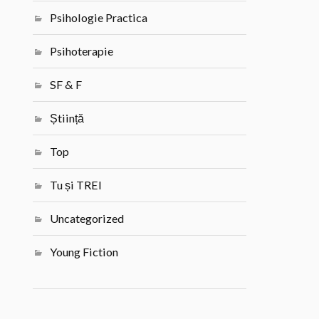
Psihologie Practica
Psihoterapie
SF & F
Știință
Top
Tu și TREI
Uncategorized
Young Fiction