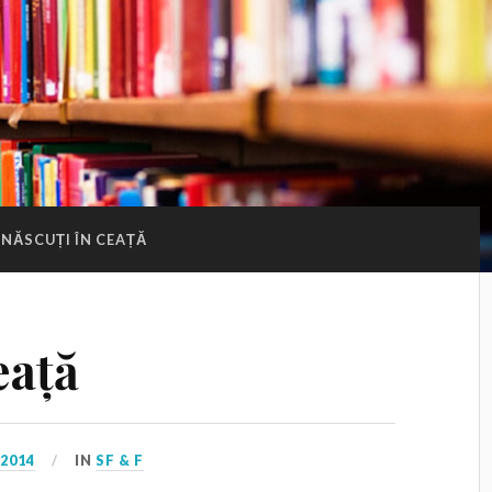
NĂSCUȚI ÎN CEAȚĂ
eață
 2014
IN
SF & F