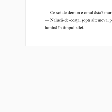
— Ce soi de demon e omul ăsta? murmu
— Nălucă-de-ceaţă, șopti altcineva, pă
lumină în timpul zilei.