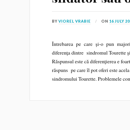
BY
VIOREL VRABIE
ON
16 JULY 2
Întrebarea pe care și‑o pun majori
diferența dintre sindromul Tourette 
Răspunsul este că diferențierea e foa
răspuns pe care îl pot oferi este acel
sindromului Tourette. Problemele c