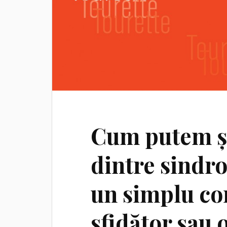
Cum putem șt
dintre sindro
un simplu c
sfidător sau 