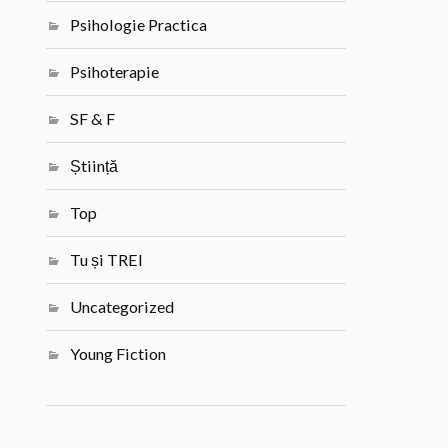
Psihologie Practica
Psihoterapie
SF & F
Știință
Top
Tu și TREI
Uncategorized
Young Fiction