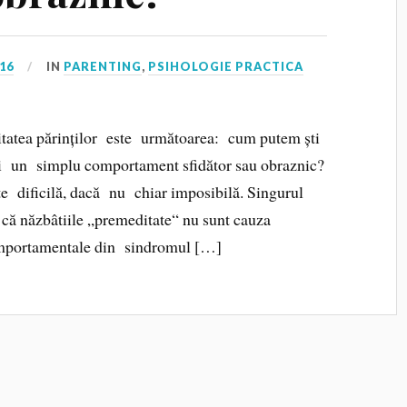
016
IN
PARENTING
,
PSIHOLOGIE PRACTICA
tatea părinților este următoarea: cum putem ști
și un simplu comportament sfidător sau obraznic?
rte dificilă, dacă nu chiar imposibilă. Singurul
a că năzbâtiile „premeditate“ nu sunt cauza
omportamentale din sindromul […]