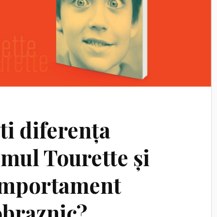
i diferența
mul Tourette și
omportament
obraznic?