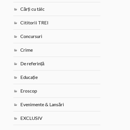
Cărți cu tâlc
Cititorii TREI
Concursuri
Crime
De referință
Educație
Eroscop
Evenimente & Lansări
EXCLUSIV