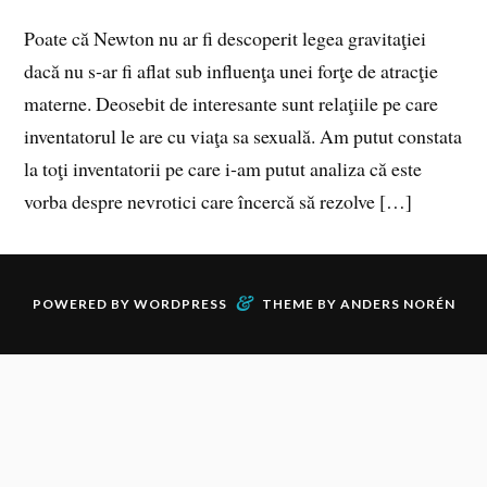
Poate că Newton nu ar fi descoperit legea gravitaţiei
dacă nu s‑ar fi aflat sub influenţa unei forţe de atracţie
materne. Deosebit de interesante sunt relaţiile pe care
inventatorul le are cu viaţa sa sexuală. Am putut constata
la toţi inventatorii pe care i‑am putut analiza că este
vorba despre nevrotici care încercă să rezolve […]
&
POWERED BY
WORDPRESS
THEME BY
ANDERS NORÉN