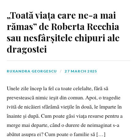
„Toată viața care ne-a mai
rămas” de Roberta Recchia
sau nesfârșitele chipuri ale
dragostei
RUXANDRA GEORGESCU
27 MARCH 2025
Unele zile încep la fel ca toate celelalte, fără să
prevestească nimic ieșit din comun. Apoi, o tragedie
ivită de nicăieri sfărâmă viețile în două, le împarte în
înainte și după. Cum poate găsi viața resurse pentru a
merge mai departe, când o durere de neimaginat s-a
abătut asupra ei? Cum poate o familie să […]