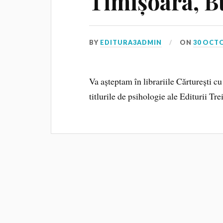
Timișoara, B
BY
EDITURA3ADMIN
ON
30 OCT
Va așteptam în librariile Cărturești c
titlurile de psihologie ale Editurii Trei