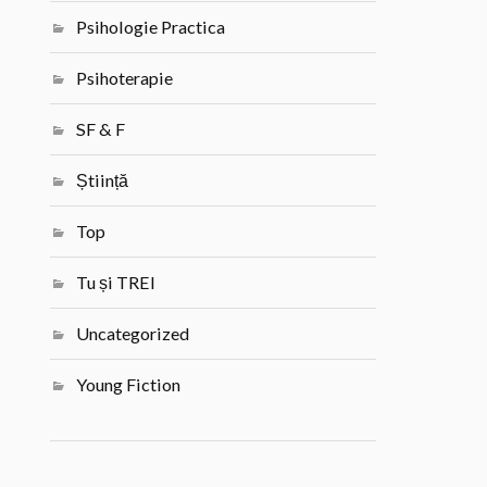
Psihologie Practica
Psihoterapie
SF & F
Știință
Top
Tu și TREI
Uncategorized
Young Fiction