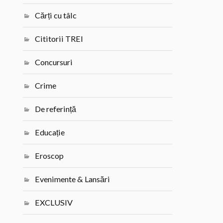
Cărți cu tâlc
Cititorii TREI
Concursuri
Crime
De referință
Educație
Eroscop
Evenimente & Lansări
EXCLUSIV