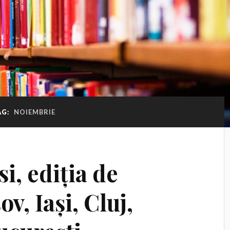
AG:
NOIEMBRIE
i, ediția de
v, Iași, Cluj,