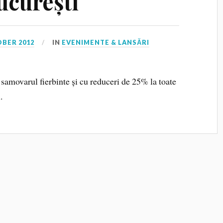
ucurești
OBER 2012
IN
EVENIMENTE & LANSĂRI
u samovarul fierbinte și cu reduceri de 25% la toate
.