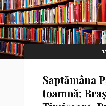
T
Saptămâna Ps
toamnă: Brașo