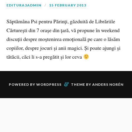
EDITURA3ADMIN
15 FEBRUARY 2013
Săptămâna Psi pentru Părinți, găzduită de Librăriile
Cărturești din 7 orașe din țară, vă propune în weekend
discuții despre moștenirea emoțională pe care o lăsăm
copiilor, despre jocuri și anii magici. Și poate ajungi și
tătăcii, căci li s-a pregătit și lor ceva
&
POWERED BY
WORDPRESS
THEME BY
ANDERS NORÉN