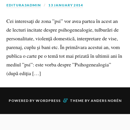
EDITURA3ADMIN
13 JANUARY 2014
Cei interesați de zona ”psi” vor avea partea în acest an
de lecturi incitate despre psihogenealogie, tulburări de
personalitate, violență domestică, interpretare de vise,
parenaj, cuplu și bani etc. În primăvara acestui an, vom
publica o carte pe o temă tot mai prizată în ultimii ani în
mediul ”psi”: este vorba despre ”Psihogenealogia”
(după ediția […]
&
POWERED BY
WORDPRESS
THEME BY
ANDERS NORÉN