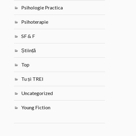
Psihologie Practica
Psihoterapie
SF & F
Știință
Top
Tu și TREI
Uncategorized
Young Fiction