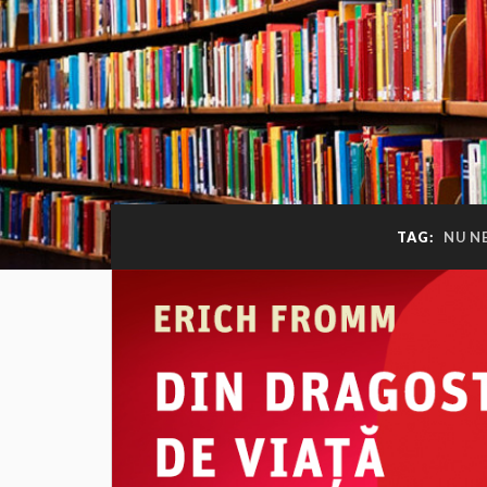
TAG:
NU N