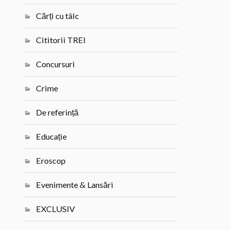
Cărți cu tâlc
Cititorii TREI
Concursuri
Crime
De referință
Educație
Eroscop
Evenimente & Lansări
EXCLUSIV