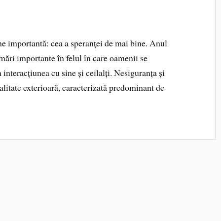
ne importantă: cea a speranței de mai bine. Anul
mări importante în felul în care oamenii se
interacțiunea cu sine și ceilalți. Nesiguranța și
alitate exterioară, caracterizată predominant de