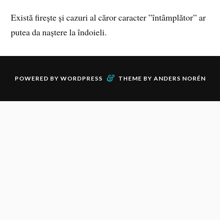
Există firește și cazuri al căror caracter ”întâmplător” ar
putea da naștere la îndoieli.
&
POWERED BY
WORDPRESS
THEME BY
ANDERS NORÉN