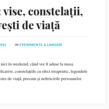
vise, constelații,
ești de viață
2012
IN
EVENIMENTE & LANSĂRI
nici în weekend, când vor fi aduse la masa
ficative, constelațiile cu efect terapeutic, legendele
stre de viață, precum și nefericirile persoanelor