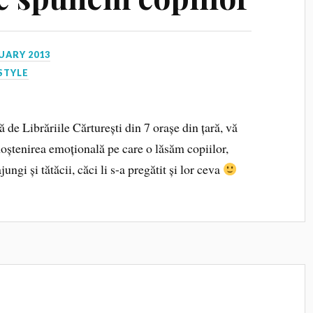
UARY 2013
STYLE
 de Librăriile Cărturești din 7 orașe din țară, vă
oștenirea emoțională pe care o lăsăm copiilor,
ungi și tătăcii, căci li s-a pregătit și lor ceva