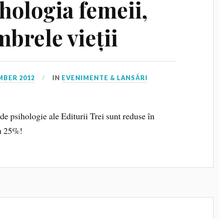
hologia femeii,
mbrele vieții
MBER 2012
IN
EVENIMENTE & LANSĂRI
de psihologie ale Editurii Trei sunt reduse în
cu 25%!