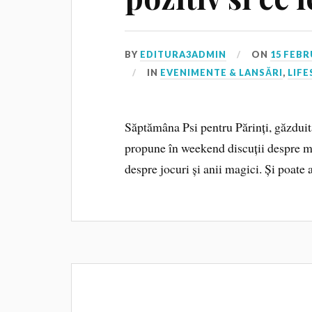
BY
EDITURA3ADMIN
ON
15 FEBR
IN
EVENIMENTE & LANSĂRI
,
LIFE
Săptămâna Psi pentru Părinți, găzduită
propune în weekend discuții despre m
despre jocuri și anii magici. Și poate aj