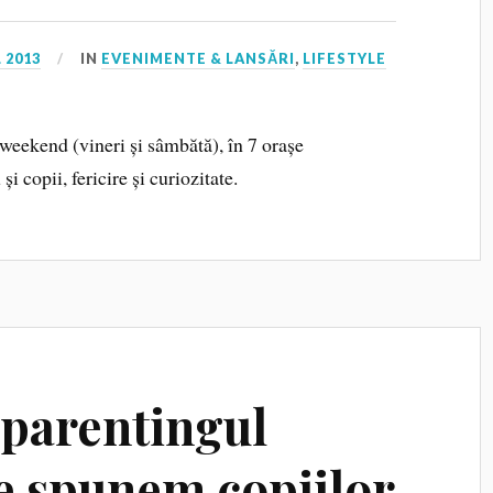
 2013
IN
EVENIMENTE & LANSĂRI
,
LIFESTYLE
 weekend (vineri și sâmbătă), în 7 orașe
i copii, fericire și curiozitate.
 parentingul
 le spunem copiilor