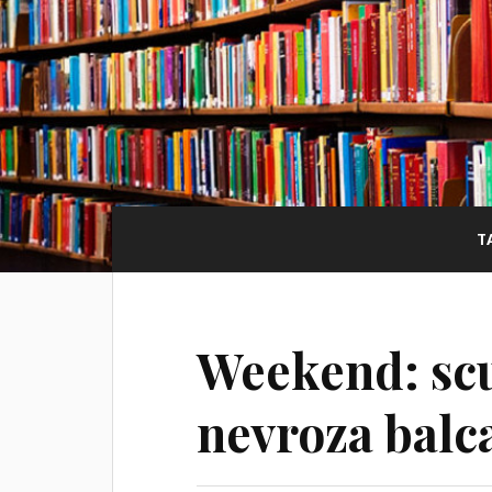
T
Weekend: scut
nevroza balc