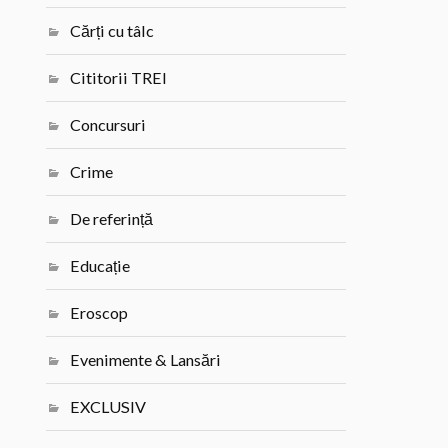
Cărți cu tâlc
Cititorii TREI
Concursuri
Crime
De referință
Educație
Eroscop
Evenimente & Lansări
EXCLUSIV