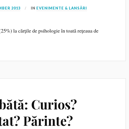
MBER 2013
IN
EVENIMENTE & LANSĂRI
 (25%) la cărțile de psihologie în toată rețeaua de
bătă: Curios?
tat? Părinte?