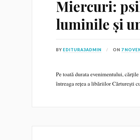
Miercuri: psi
luminile și u
BY
EDITURA3ADMIN
ON
7 NOVE
Pe toată durata evenimentului, cărțile 
întreaga rețea a libăriilor Cărturești 