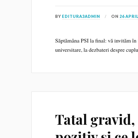
BY
EDITURA3ADMIN
ON
26 APRIL
Săptămâna PSI la final: vă invităm în
universitare, la dezbateri despre cuplu ș
Tatal gravid,
pozitiv si ce