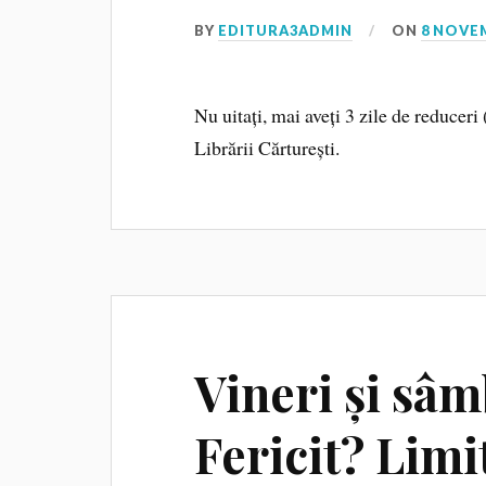
BY
EDITURA3ADMIN
ON
8 NOVE
Nu uitați, mai aveți 3 zile de reduceri
Librării Cărturești.
Vineri și sâm
Fericit? Limi