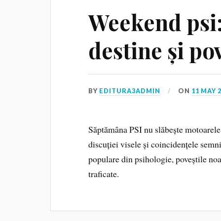
Weekend psi: 
destine și pov
BY
EDITURA3ADMIN
ON
11 MAY 
Săptămâna PSI nu slăbește motoarele 
discuției visele și coincidențele semni
populare din psihologie, poveștile noa
traficate.