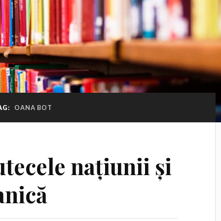
AG:
OANA BOT
ecele națiunii și
anică