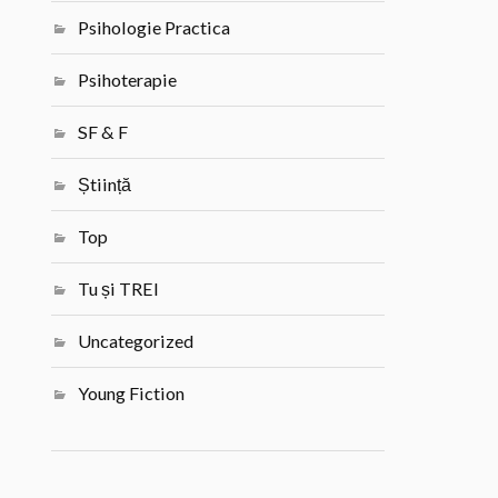
Psihologie Practica
Psihoterapie
SF & F
Știință
Top
Tu și TREI
Uncategorized
Young Fiction