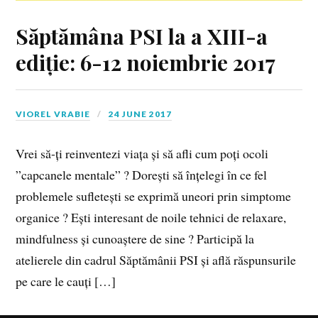
Săptămâna PSI la a XIII-a
ediție: 6-12 noiembrie 2017
VIOREL VRABIE
24 JUNE 2017
Vrei să-ți reinventezi viața și să afli cum poți ocoli
”capcanele mentale” ? Dorești să înțelegi în ce fel
problemele sufletești se exprimă uneori prin simptome
organice ? Ești interesant de noile tehnici de relaxare,
mindfulness și cunoaștere de sine ? Participă la
atelierele din cadrul Săptămânii PSI și află răspunsurile
pe care le cauți […]