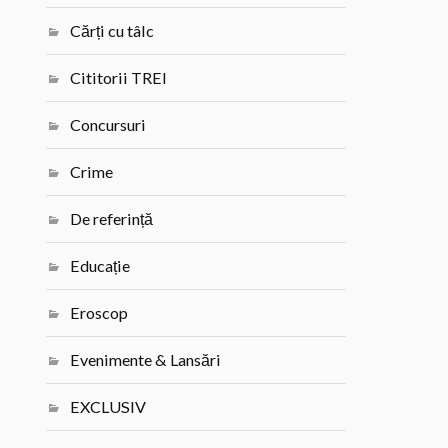
Cărți cu tâlc
Cititorii TREI
Concursuri
Crime
De referință
Educație
Eroscop
Evenimente & Lansări
EXCLUSIV