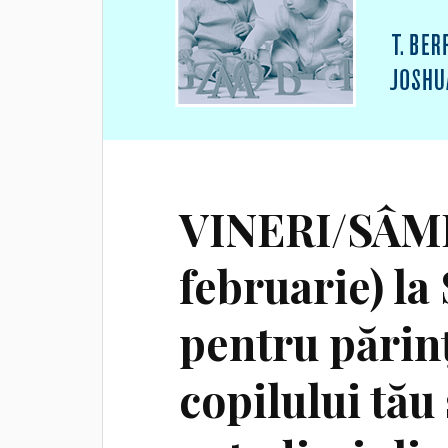
VINERI/SÂMB
februarie) l
pentru părinț
copilului tău