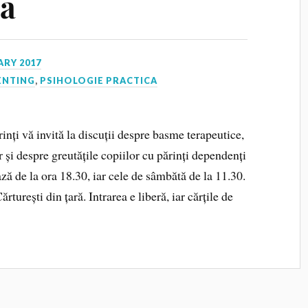
nă
ARY 2017
ENTING
,
PSIHOLOGIE PRACTICA
ți vă invită la discuții despre basme terapeutice,
 și despre greutățile copiilor cu părinți dependenți
ază de la ora 18.30, iar cele de sâmbătă de la 11.30.
rturești din țară. Intrarea e liberă, iar cărțile de