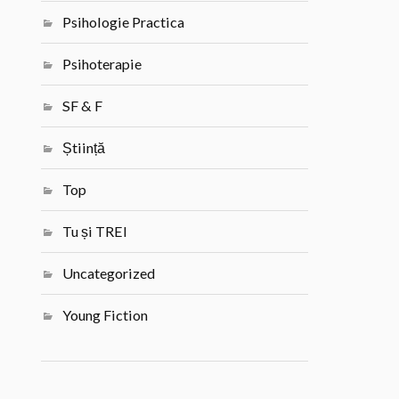
Psihologie Practica
Psihoterapie
SF & F
Știință
Top
Tu și TREI
Uncategorized
Young Fiction