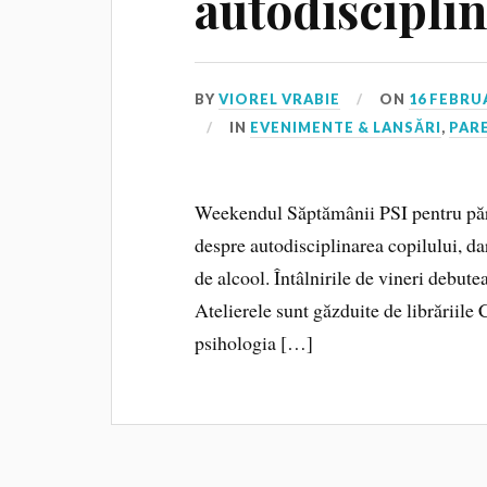
autodiscipli
BY
VIOREL VRABIE
ON
16 FEBRU
IN
EVENIMENTE & LANSĂRI
,
PAR
Weekendul Săptămânii PSI pentru părin
despre autodisciplinarea copilului, dar
de alcool. Întâlnirile de vineri debute
Atelierele sunt găzduite de librăriile Că
psihologia […]