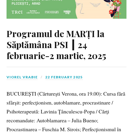
Programul de MARȚI la
Săptămâna PSI ┃ 24
februarie-2 martie, 2025
VIOREL VRABIE
22 FEBRUARY 2025
BUCUREȘTI (Cărturești Verona, ora 19.00): Cursa fără
sfârșit: perfecționism, autoblamare, procrastinare /
Psihoterapeută: Lavinia Ţânculescu-Popa / Cărți
recomandate: Autoblamarea – Julia Bueno;
Procrastinarea – Fuschia M. Sirois; Perfecționismul în