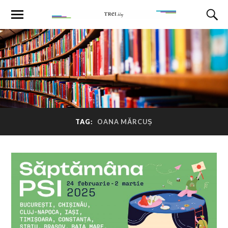
TAG:
OANA MĂRCUȘ