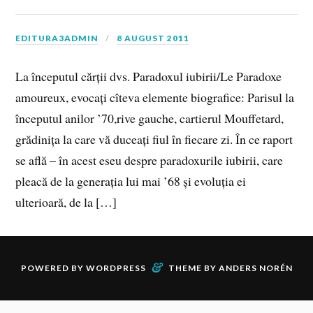
EDITURA3ADMIN
8 AUGUST 2011
La începutul cărții dvs. Paradoxul iubirii/Le Paradoxe
amoureux, evocați cîteva elemente biografice: Parisul la
începutul anilor ’70,rive gauche, cartierul Mouffetard,
grădinița la care vă duceați fiul în fiecare zi. În ce raport
se află – în acest eseu despre paradoxurile iubirii, care
pleacă de la generația lui mai ’68 și evoluția ei
ulterioară, de la […]
&
POWERED BY
WORDPRESS
THEME BY
ANDERS NORÉN