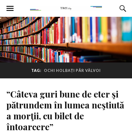
TAG:
OCHI HOLBAȚI PĂR VÂLVOI
“Câteva guri bune de eter şi
pătrundem în lumea neştiută
a morţii, cu bilet de
întoarcere”