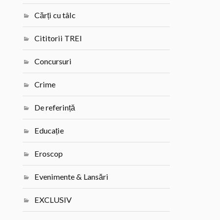
Cărți cu tâlc
Cititorii TREI
Concursuri
Crime
De referință
Educație
Eroscop
Evenimente & Lansări
EXCLUSIV