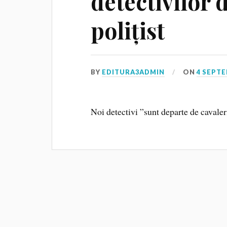
detectivilor
polițist
BY
EDITURA3ADMIN
ON
4 SEPTE
Noi detectivi ”sunt departe de cavaleri