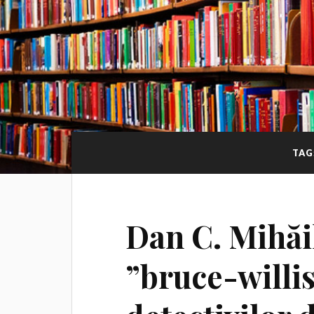
TAG
Dan C. Mihăi
”bruce-willi