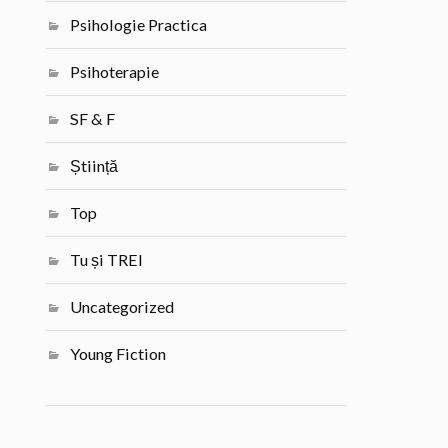
Psihologie Practica
Psihoterapie
SF & F
Știință
Top
Tu și TREI
Uncategorized
Young Fiction