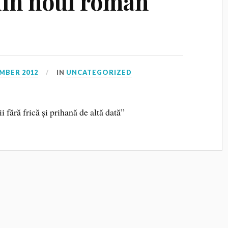
 din noul roman
MBER 2012
IN
UNCATEGORIZED
i fără frică și prihană de altă dată”