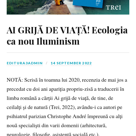
AI GRIJĂ DE VIAȚĂ! Ecologia
ca nou Iluminism
EDITURA3ADMIN
14 SEPTEMBER 2022
NOTĂ: Scrisă în toamna lui 2020, recenzia de mai jos a
precedat cu doi ani apariția propriu-zisă a traducerii în
limba română a cărții Ai grijă de viață, de tine, de
ceilalți și de natură (Trei, 2022), avându-i ca autori pe
psihiatrul parizian Christophe André împreună cu alți
nouă specialiști din varii domenii (arhitectură,
neurologie, filosofie, asistentă socială etc.).