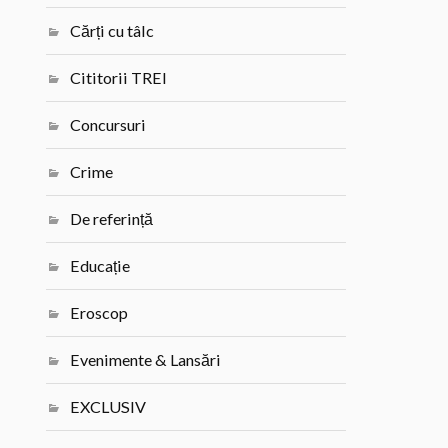
Cărți cu tâlc
Cititorii TREI
Concursuri
Crime
De referință
Educație
Eroscop
Evenimente & Lansări
EXCLUSIV