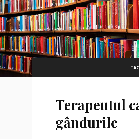
TA
Terapeutul ca
gândurile