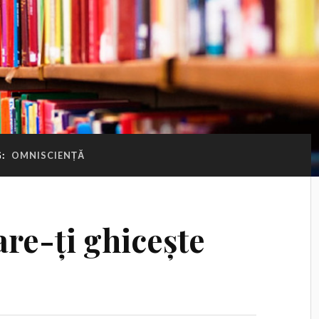
G:
OMNISCIENȚĂ
re-ți ghicește