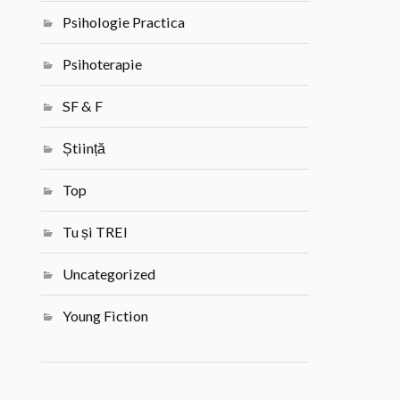
Psihologie Practica
Psihoterapie
SF & F
Știință
Top
Tu și TREI
Uncategorized
Young Fiction