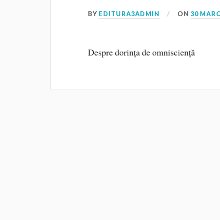
BY
EDITURA3ADMIN
ON
30 MARC
Despre dorința de omnisciență