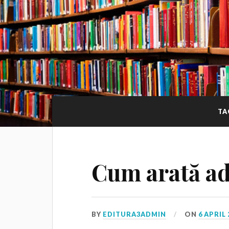
TA
Cum arată a
BY
EDITURA3ADMIN
ON
6 APRIL 