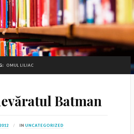
G:
OMUL LILIAC
devăratul Batman
2012
IN
UNCATEGORIZED