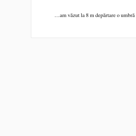
…am văzut la 8 m depărtare o umbră u