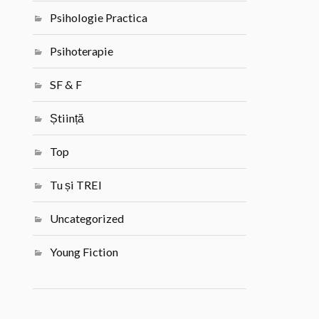
Psihologie Practica
Psihoterapie
SF & F
Știință
Top
Tu și TREI
Uncategorized
Young Fiction