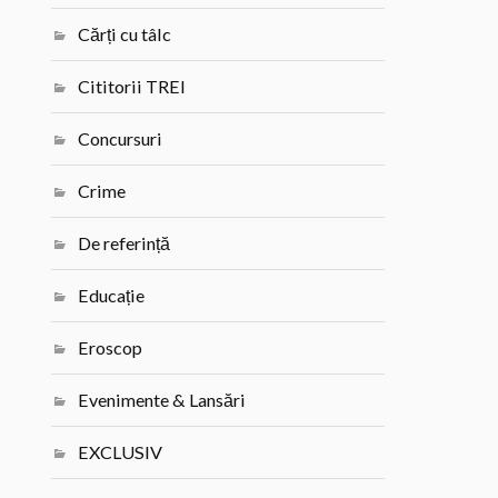
Cărți cu tâlc
Cititorii TREI
Concursuri
Crime
De referință
Educație
Eroscop
Evenimente & Lansări
EXCLUSIV