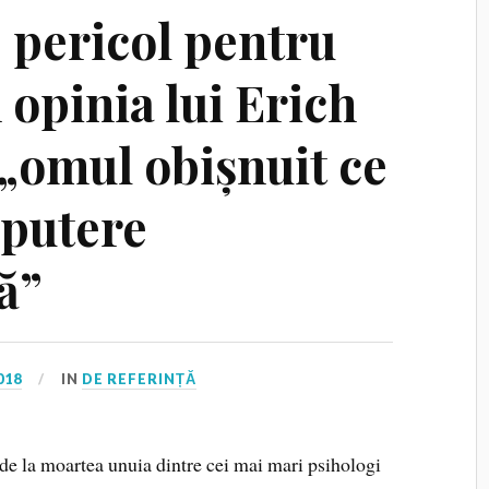
 pericol pentru
 opinia lui Erich
„omul obișnuit ce
 putere
ă”
018
IN
DE REFERINȚĂ
 de la moartea unuia dintre cei mai mari psihologi