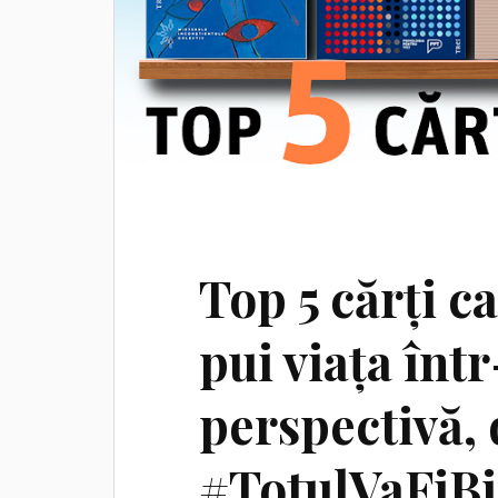
Top 5 cărți ca
pui viața înt
perspectivă, 
#TotulVaFiB