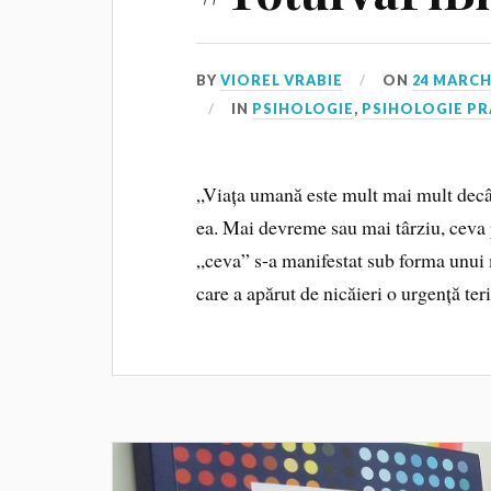
BY
VIOREL VRABIE
ON
24 MARCH
IN
PSIHOLOGIE
,
PSIHOLOGIE PR
„Viața umană este mult mai mult decât
ea. Mai devreme sau mai târziu, ceva 
„ceva” s-a manifestat sub forma unui 
care a apărut de nicăieri o urgență ter