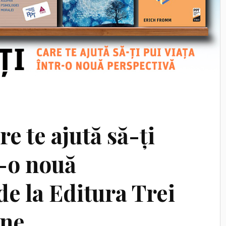
re te ajută să-ți
r-o nouă
de la Editura Trei
ine