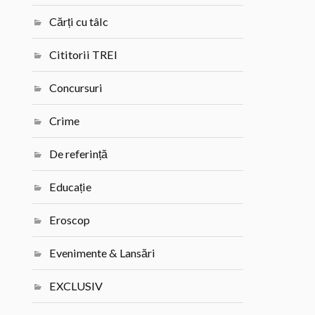
Cărți cu tâlc
Cititorii TREI
Concursuri
Crime
De referință
Educație
Eroscop
Evenimente & Lansări
EXCLUSIV