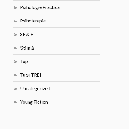
Psihologie Practica
Psihoterapie
SF & F
Știință
Top
Tu și TREI
Uncategorized
Young Fiction