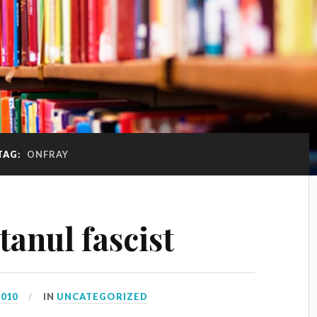
TAG:
ONFRAY
tanul fascist
2010
IN
UNCATEGORIZED