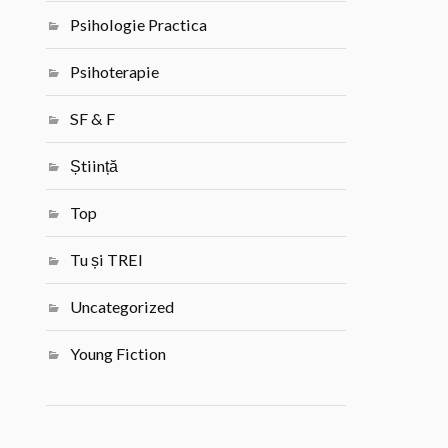
Psihologie Practica
Psihoterapie
SF & F
Știință
Top
Tu și TREI
Uncategorized
Young Fiction