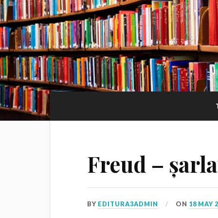
Freud – șarla
BY
EDITURA3ADMIN
ON
18 MAY 