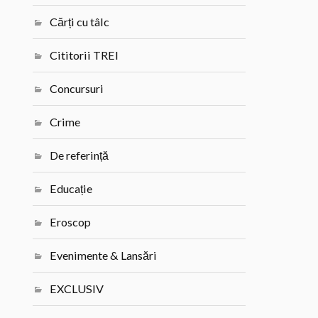
Cărți cu tâlc
Cititorii TREI
Concursuri
Crime
De referință
Educație
Eroscop
Evenimente & Lansări
EXCLUSIV