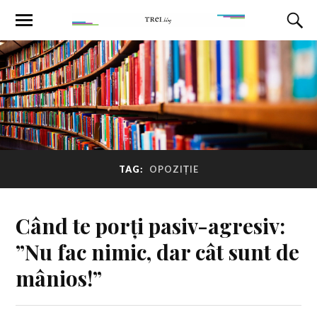
TAG:
OPOZIȚIE
Când te porți pasiv-agresiv:
”Nu fac nimic, dar cât sunt de
mânios!”