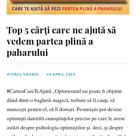
Top 5 cărți care ne ajută să
vedem partea plină a
paharului
VIOREL VRABIE
24 APRIL 2020
#CarteaCareTeAjută „Optimismul nu poate fi obţinut
dând dintr-o baghetă magică, trebuie să îl cauţi, să
munceşti pentru el, să îl doreşti. Pesimiştii pot deveni
optimişti datorită cunoştinţelor precise pe care le avem
astăzi despre psihologia optimiştilor şi, deci, şi despre