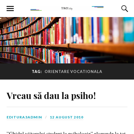
TAG:
ORIENTARE VOCATIONALA
Vreau să dau la psiho!
EDITURA3ADMIN
12 AUGUST 2010
”Ghidul viitorului student la psihologie” răspunde la tot