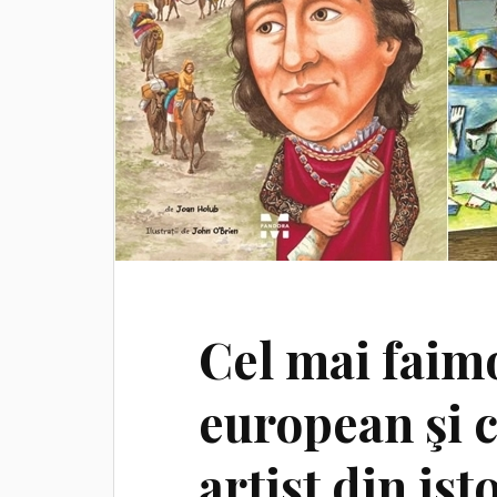
Cel mai faim
european şi 
artist din ist