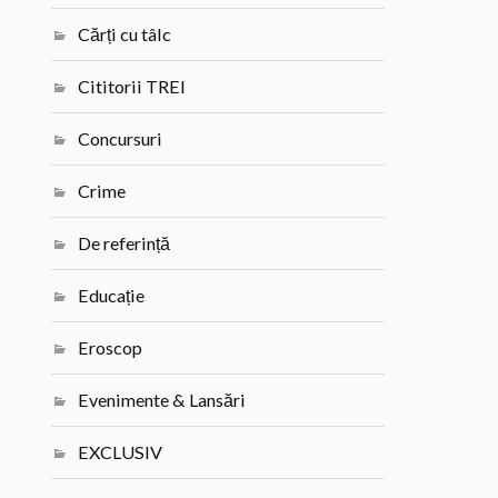
Cărți cu tâlc
Cititorii TREI
Concursuri
Crime
De referință
Educație
Eroscop
Evenimente & Lansări
EXCLUSIV