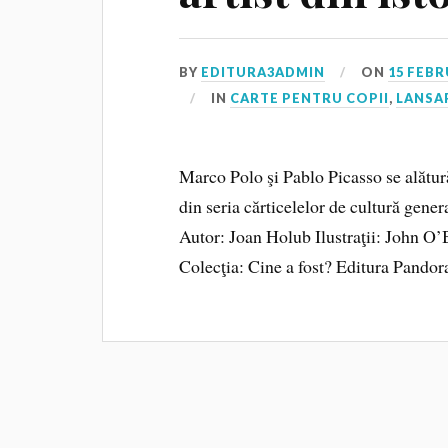
BY
EDITURA3ADMIN
ON
15 FEBR
IN
CARTE PENTRU COPII
,
LANSAR
Marco Polo şi Pablo Picasso se alătur
din seria cărticelelor de cultură 
Autor: Joan Holub Ilustraţii: John O
Colecţia: Cine a fost? Editura Pandora