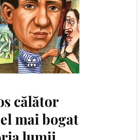
os călător
cel mai bogat
oria lumii.