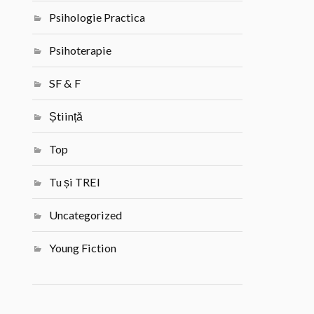
Psihologie Practica
Psihoterapie
SF & F
Știință
Top
Tu și TREI
Uncategorized
Young Fiction