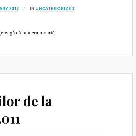
ARY 2012
IN
UNCATEGORIZED
ţeleagă că fata era moartă.
lor de la
011