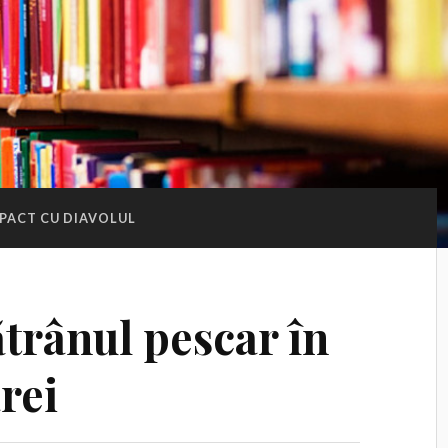
PACT CU DIAVOLUL
trânul pescar în
rei