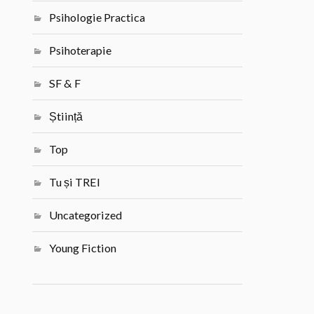
Psihologie Practica
Psihoterapie
SF & F
Știință
Top
Tu și TREI
Uncategorized
Young Fiction