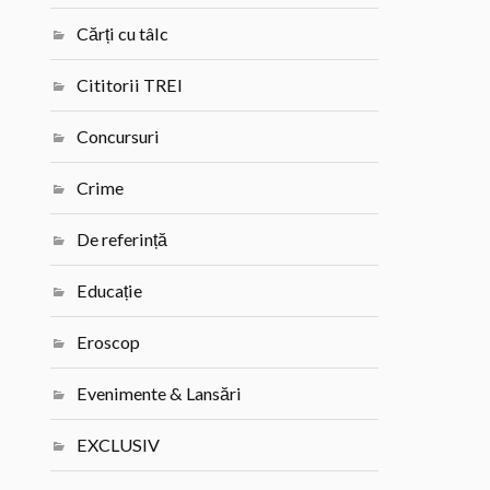
Cărți cu tâlc
Cititorii TREI
Concursuri
Crime
De referință
Educație
Eroscop
Evenimente & Lansări
EXCLUSIV