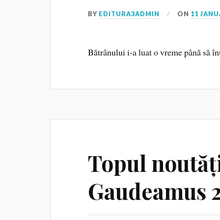
BY
EDITURA3ADMIN
ON
11 JANU
Bătrânului i-a luat o vreme până să în
Topul noutăți
Gaudeamus 2