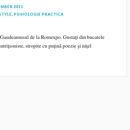
EMBER 2011
STYLE
,
PSIHOLOGIE PRACTICA
la Gaudeamusul de la Romexpo. Gustați din bucatele
utriționiste, stropite cu puțină poezie și nițel