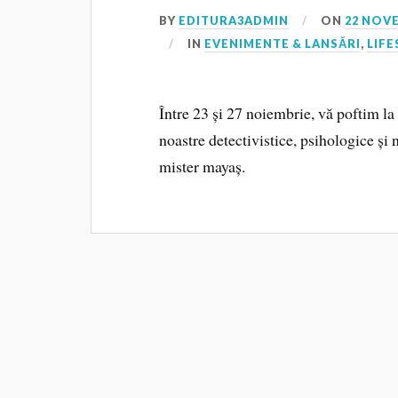
BY
EDITURA3ADMIN
ON
22 NOV
IN
EVENIMENTE & LANSĂRI
,
LIFE
Între 23 și 27 noiembrie, vă poftim 
noastre detectivistice, psihologice și n
mister mayaș.