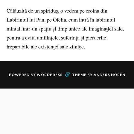
Călăuzită de un spiriduş, o vedem pe eroina din
Labirintul lui Pan, pe Ofelia, cum intră în labirintul
mintal, într‑un spaţiu şi timp unice ale imaginaţiei sale,
pentru a evita umilinţele, suferinţa şi pierderile
ireparabile ale existenţei sale zilnice.
&
POWERED BY
WORDPRESS
THEME BY
ANDERS NORÉN