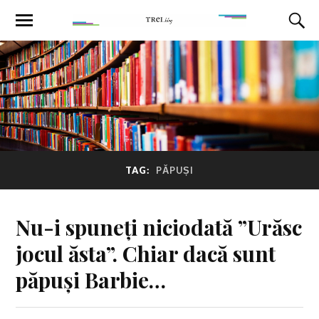
TAG:
PĂPUȘI
Nu-i spuneți niciodată ”Urăsc
jocul ăsta”. Chiar dacă sunt
păpuși Barbie…