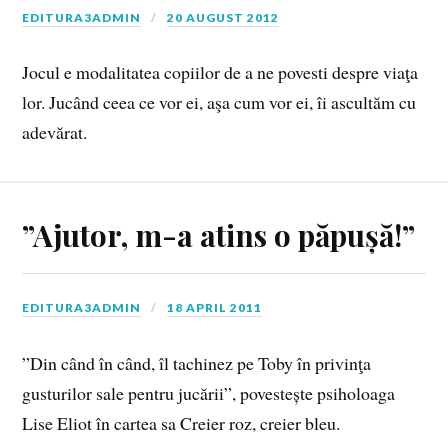
EDITURA3ADMIN
20 AUGUST 2012
Jo­cul e mo­da­li­ta­tea co­pi­i­lor de a ne po­vesti de­spre via­ţa
lor. Ju­când ceea ce vor ei, aşa cum vor ei, îi as­cul­tăm cu
ade­vă­rat.
”Ajutor, m-a atins o păpușă!”
EDITURA3ADMIN
18 APRIL 2011
”Din când în când, îl tachinez pe Toby în privinţa
gusturilor sale pentru jucării”, povestește psiholoaga
Lise Eliot în cartea sa Creier roz, creier bleu.